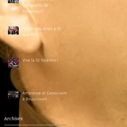
Guinguette de
Boulzicourt
Repas des aînés à St
Quentin
Vive la St Valentin !
Ambiance et Convivialité
à Boulzicourt
Archives