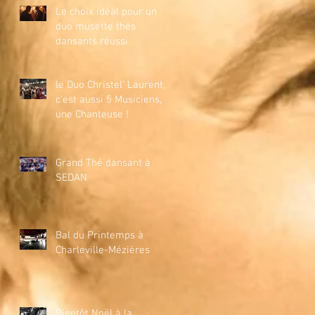
Le choix idéal pour un
duo musette thés
dansants réussi
le Duo Christel' Laurent,
c'est aussi 5 Musiciens, et
une Chanteuse !
Grand Thé dansant à
SEDAN
Bal du Printemps à
Charleville-Mézières
Bientôt Noël à la