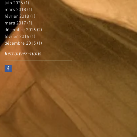
juin 2026
(1)
1 post
mars 2018
(1)
1 post
février 2018
(1)
1 post
mars 2017
(1)
1 post
décembre 2016
(2)
2 posts
février 2016
(1)
1 post
décembre 2015
(1)
1 post
Retrouvez-nous