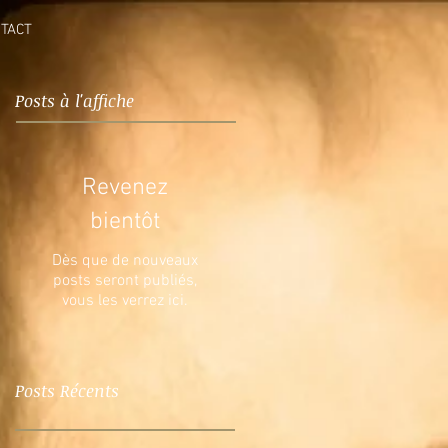
TACT
Posts à l'affiche
Revenez
bientôt
Dès que de nouveaux
posts seront publiés,
vous les verrez ici.
Posts Récents